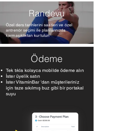
Randevu
Özel ders tarihlerini saatleri ve özel
antrenör seçimi ile planlarınızda
karmaşıklıktan kurtulun
Ödeme
Tek tıkla kolayca mobilde ödeme alın
İster üyelik satın
İster VitaminBar 'dan müşterileriniz
için taze sıkılmış buz gibi bir portakal
suyu