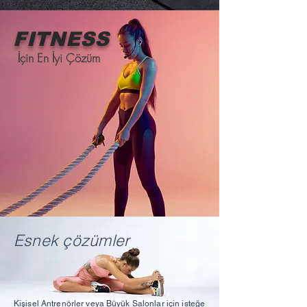
FI
T
N
E
S
S
İçin En İyi Çözüm
Esnek çözümler
Kişisel Antrenörler veya Büyük Salonlar için isteğe